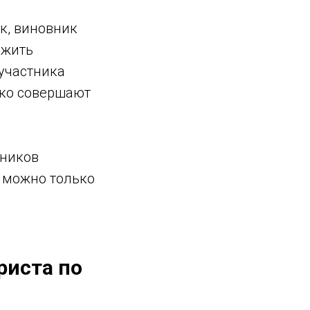
к, виновник
ожить
 участника
ко совершают
тников
 можно только
риста по