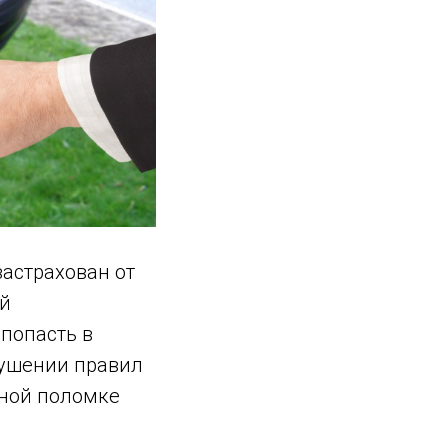
застрахован от
ый
попасть в
рушении правил
ной поломке