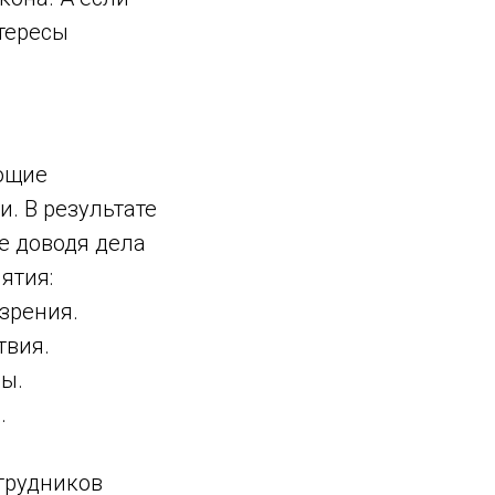
нтересы
ющие
. В результате
е доводя дела
ятия:
зрения.
твия.
ы.
.
отрудников