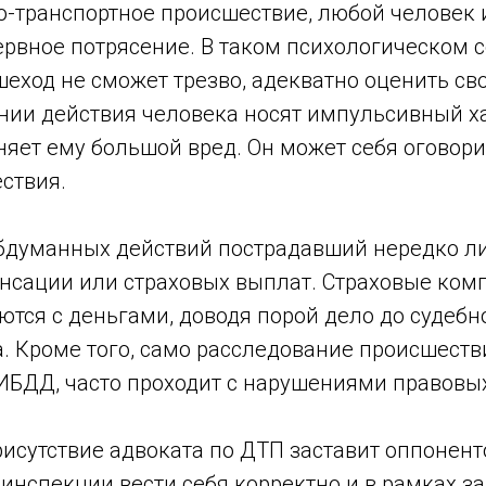
о-транспортное происшествие, любой человек 
рвное потрясение. В таком психологическом с
шеход не сможет трезво, адекватно оценить сво
нии действия человека носят импульсивный ха
яет ему большой вред. Он может себя оговори
ствия.
обдуманных действий пострадавший нередко л
нсации или страховых выплат. Страховые ком
ются с деньгами, доводя порой дело до судебн
. Кроме того, само расследование происшеств
ИБДД, часто проходит с нарушениями правовы
исутствие адвоката по ДТП заставит оппонент
инспекции вести себя корректно и в рамках за