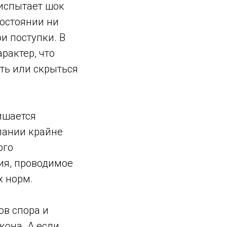
испытает шок
остоянии ни
и поступки. В
рактер, что
ть или скрыться
ишается
пании крайне
ого
ия, проводимое
х норм.
ов спора и
кона. А если