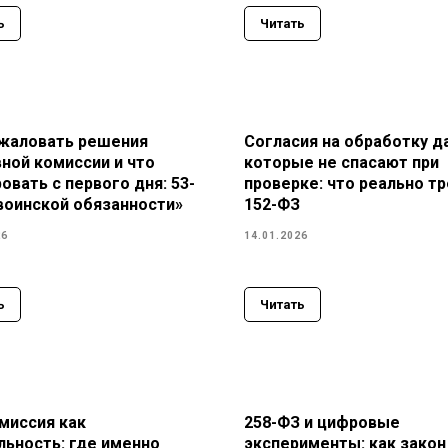
ь
Читать
жаловать решения
Согласия на обработку д
ной комиссии и что
которые не спасают при
овать с первого дня: 53-
проверке: что реально т
воинской обязанности»
152-ФЗ
26
14.01.2026
ь
Читать
миссия как
258-ФЗ и цифровые
ьность: где именно
эксперименты: как закон