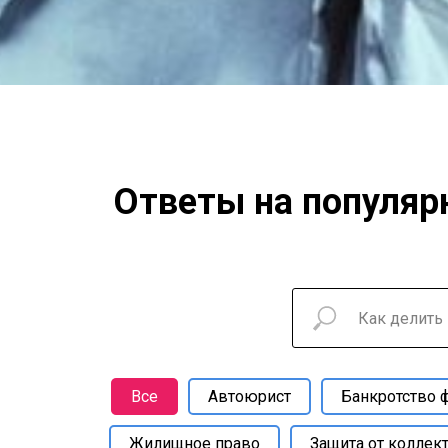
Ответы на популяр
Все
Автоюрист
Банкротство 
Жилищное право
Защита от коллек