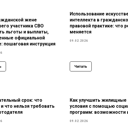
Использование искусств
ажданской жене
интеллекта в гражданско
его участника СВО
правовой практике: что 
ть льготы и выплаты,
меняется
енные официальной
09.02.2026
е: пошаговая инструкция
26
ь
Читать
тельный срок: что
Как улучшить жилищные
и что нельзя требовать
условия с помощью соци
отодателя
программ: возможности 
26
09.02.2026