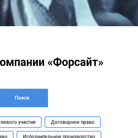
компании «Форсайт»
Поиск
левого участия
Договорное право
аво
Исполнительное производство