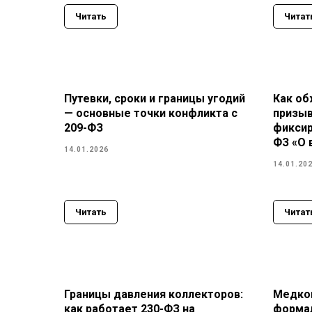
Читать
Читат
Путевки, сроки и границы угодий
Как об
— основные точки конфликта с
призыв
209-ФЗ
фиксир
ФЗ «О 
14.01.2026
14.01.20
Читать
Читат
Границы давления коллекторов:
Медко
как работает 230-ФЗ на
формал