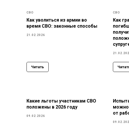
СВО
СВО
Как уволиться из армии во
Как гр
время СВО: законные способы
погибш
получи
21.02.2026
полож
супруг
21.02.20
Читать
Читат
Какие льготы участникам СВО
Испыта
положены в 2026 году
можно 
от раб
09.02.2026
09.02.20