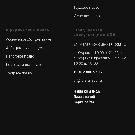
Трудовое право
Уголовное право
Юридическим лицам
Юридическая
консультация в СПб
Абонентское обслуживание
ул. Малая Конюшенная, дом 10
Арбитражный процесс
по будням с 10:00 до 21:00, в
Налоговое право
выходные и праздничные дни с
10:00 до 19:00
Корпоративное право
+7 812 660 98 27
Трудовое право
ur@forsite-spb.ru
Наша команда
База знаний
Карта сайта