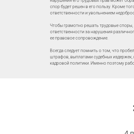
нарушения его трудовых прав может обра
спор будет решен в его пользу. Кроме т
ответственности и увольнением недоброс
Чтобы грамотно решать трудовые споры,
ответственности за нарушения различно
ее правовое сопровождение.
Всегда следует помнить о том, что проб
штрафов, выплатами судебных издержек,
кадровой политики. Именно поэтому раб
4 