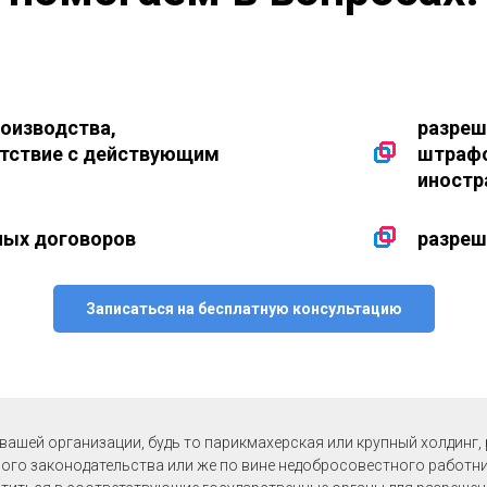
оизводства,
разреш
етствие с действующим
штрафо
иностр
ных договоров
разреш
Записаться на бесплатную консультацию
ашей организации, будь то парикмахерская или крупный холдинг,
вого законодательства или же по вине недобросовестного работник