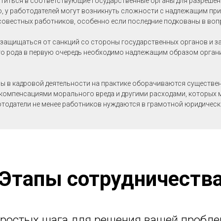
титься в соответствующие государственные органы для разрешен
ого, у работодателей могут возникнуть сложности с надлежащим п
овестных работников, особенно если последние подкованы в воп
 защищаться от санкций со стороны государственных органов и з
го рода в первую очередь необходимо надлежащим образом орган
елы в кадровой деятельности на практике оборачиваются существ
 компенсациями морального вреда и другими расходами, которых 
отодатели не менее работников нуждаются в грамотной юридическ
Этапы сотрудничеств
простых шага для решения вашей пробл