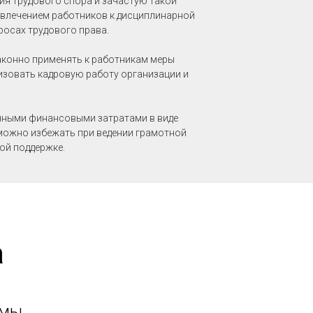
ия трудового спора и зачастую такой
ривлечением работников к дисциплинарной
росах трудового права.
аконно применять к работникам меры
изовать кадровую работу организации и
енными финансовыми затратами в виде
можно избежать при ведении грамотной
ой поддержке.
а
емы