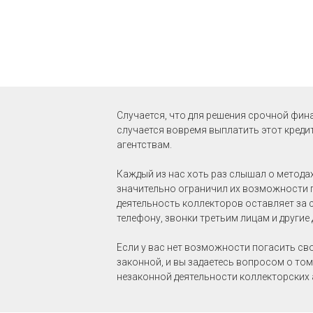
привлечение коллектор
и уголовной ответствен
Случается, что для решения срочной фин
случается вовремя выплатить этот креди
агентствам.
Каждый из нас хоть раз слышал о метода
значительно ограничил их возможности п
деятельность коллекторов оставляет за 
телефону, звонки третьим лицам и другие 
Если у вас нет возможности погасить сво
законной, и вы задаетесь вопросом о то
незаконной деятельности коллекторских 