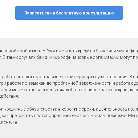
ов к административной
ности
Записаться на бесплатную консультацию
ансовой проблемы необходимо взять кредит в банке или микрофин
т. В таких случаях банки и микрофинансовые организации могут п
х работы коллекторов за известный период их существования. В н
ри работе по взысканию проблемной задолженности и работе с д
собой множество различных жалоб, в том числе на непрекращающи
действия.
и кредитные обязательства в короткие сроки, а деятельность кол
м, как прекратить противоправные действия, мы вам поможем! М
агентств.