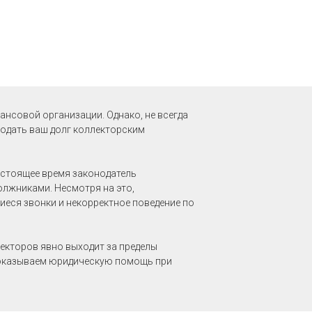
ансовой организации. Однако, не всегда
родать ваш долг коллекторским
астоящее время законодатель
олжниками. Несмотря на это,
еся звонки и некорректное поведение по
лекторов явно выходит за пределы
ы оказываем юридическую помощь при