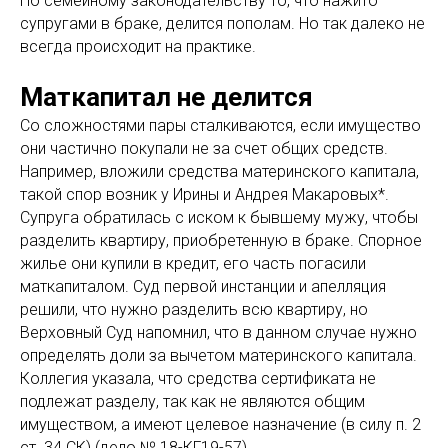
По семейному законодательству то, что нажито
супругами в браке, делится пополам. Но так далеко не
всегда происходит на практике.
Маткапитал не делится
Со сложностями пары сталкиваются, если имущество
они частично покупали не за счет общих средств.
Например, вложили средства материнского капитала,
такой спор возник у Ирины и Андрея Макаровых*.
Супруга обратилась с иском к бывшему мужу, чтобы
разделить квартиру, приобретенную в браке. Спорное
жилье они купили в кредит, его часть погасили
маткапиталом. Суд первой инстанции и апелляция
решили, что нужно разделить всю квартиру, но
Верховный Суд напомнил, что в данном случае нужно
определять доли за вычетом материнского капитала.
Коллегия указала, что средства сертификата не
подлежат разделу, так как не являются общим
имуществом, а имеют целевое назначение (в силу п. 2
ст. 34 СК) (дело № 18-КГ19-57).