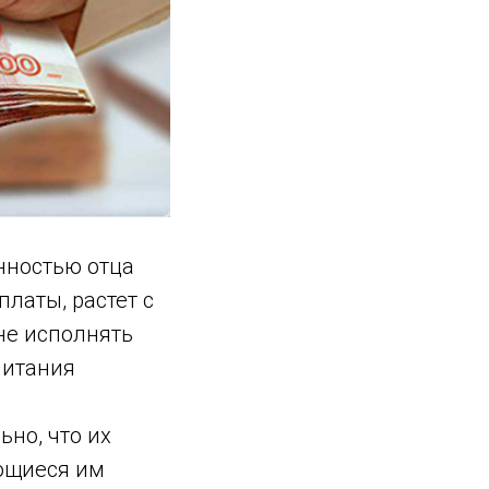
анностью отца
латы, растет с
не исполнять
питания
но, что их
ющиеся им