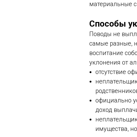
материальные с
Способы ук
Поводы не выпл
самые разные, н
воспитание соб
уклонения от а
отсутствие оф
неплательщик
родственников
официально у
доход выплач
неплательщик 
имущества, но