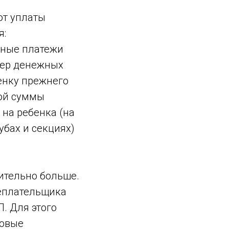
от уплаты
я:
тные платежи
змер денежных
енку прежнего
ной суммы
на ребенка (на
убах и секциях)
ительно больше.
неплательщика
. Для этого
совые