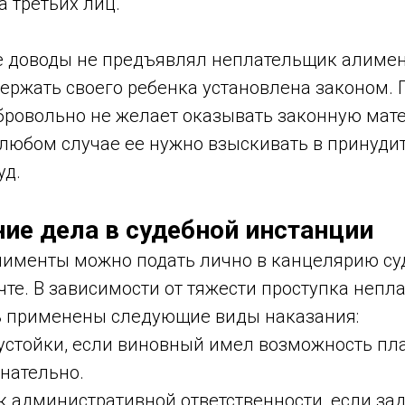
 третьих лиц.
е доводы не предъявлял неплательщик алимент
ержать своего ребенка установлена законом. 
ровольно не желает оказывать законную мат
в любом случае ее нужно взыскивать в принуд
уд.
ие дела в судебной инстанции
лименты можно подать лично в канцелярию су
чте. В зависимости от тяжести проступка непл
ь применены следующие виды наказания:
устойки, если виновный имел возможность пла
нательно.
к административной ответственности, если за