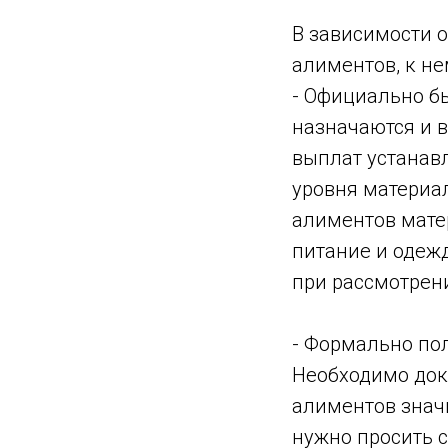
В зависимости о
алиментов, к н
- Официально б
назначаются и в
выплат устанав
уровня материа
алиментов мате
питание и одежд
при рассмотрени
- Формально по
Необходимо дока
алиментов значи
нужно просить 