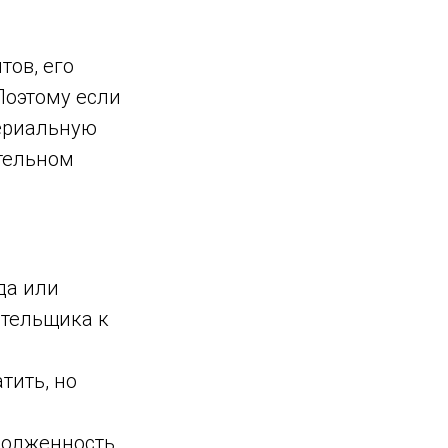
ов, его
Поэтому если
ериальную
ительном
да или
ательщика к
тить, но
долженность