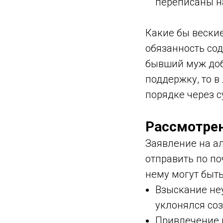
переписаны на
Какие бы вески
обязанность сод
бывший муж доб
поддержку, то 
порядке через с
Рассмотрен
Заявление на а
отправить по по
нему могут быт
Взыскание не
уклонялся соз
Привлечение 