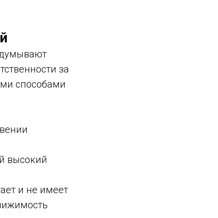
й
ыдумывают
етственности за
ыми способами
ивении
й высокий
ает и не имеет
движимость