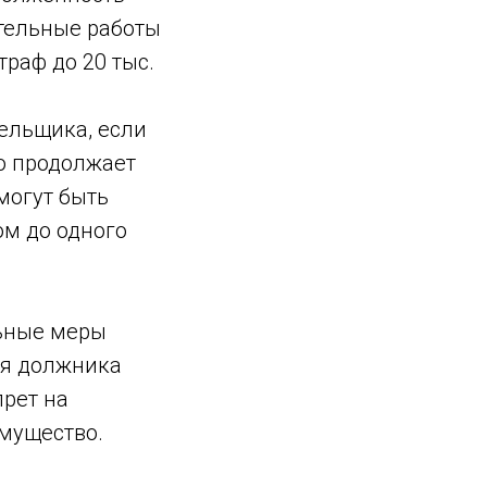
ительные работы
траф до 20 тыс.
ельщика, если
о продолжает
могут быть
ом до одного
льные меры
ия должника
прет на
мущество.