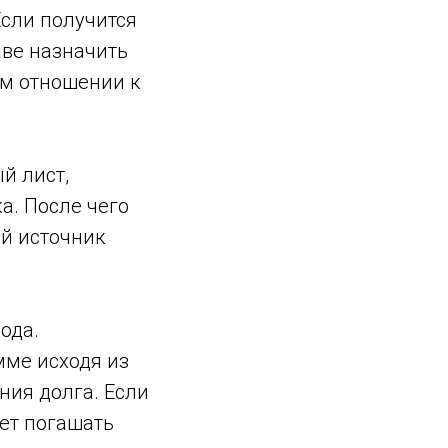
Если получится
аве назначить
ом отношении к
й лист,
а. После чего
й источник
ода.
мме исходя из
ния долга. Если
ет погашать