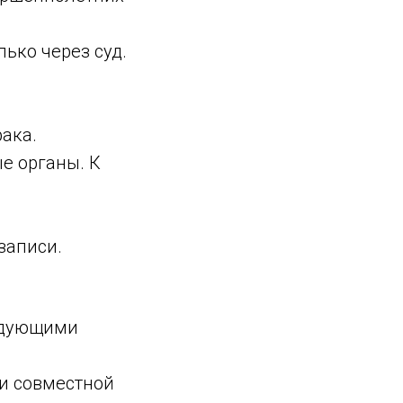
ько через суд.
ака.
е органы. К
записи.
едующими
ри совместной