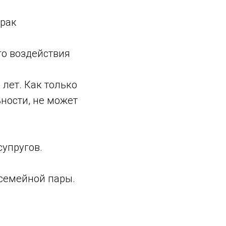
брак
го воздействия
лет. Как только
ьности, не может
супругов.
 семейной пары.