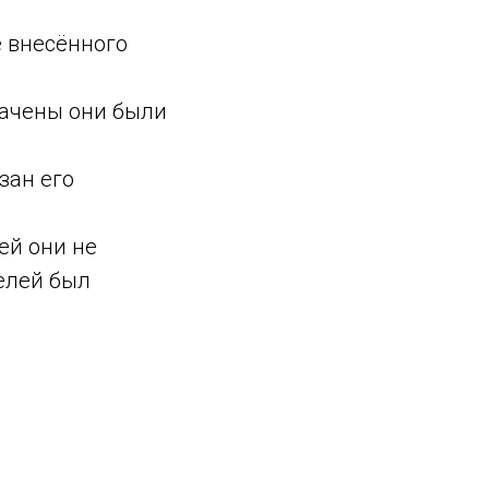
е внесённого
начены они были
зан его
ей они не
телей был