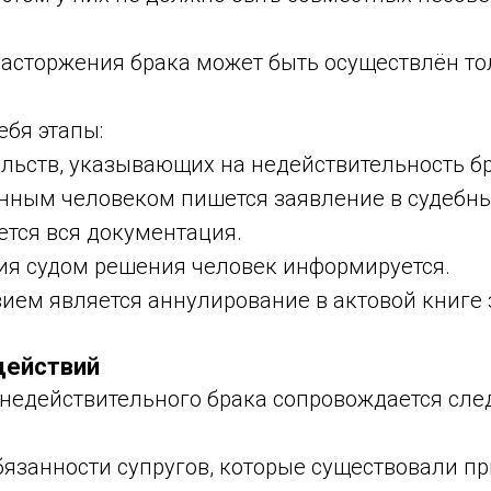
асторжения брака может быть осуществлён тол
ебя этапы:
ельств, указывающих на недействительность бр
нным человеком пишется заявление в судебны
ется вся документация.
ия судом решения человек информируется.
ием является аннулирование в актовой книге 
действий
недействительного брака сопровождается сл
бязанности супругов, которые существовали п