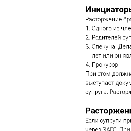
Инициатор
Расторжение бр
Одного из чл
Родителей суп
Опекуна. Дела
лет или он я
Прокурор.
При этом должна
выступает докум
супруга. Растор
Расторжени
Если супруги пр
через ЗАГС. Пр