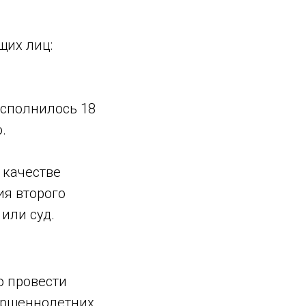
щих лиц:
исполнилось 18
.
 качестве
ия второго
или суд.
о провести
вершеннолетних