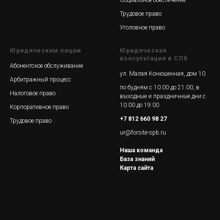
Социальное обеспечение
Трудовое право
Уголовное право
Юридическим лицам
Юридическая
консультация в СПб
Абонентское обслуживание
ул. Малая Конюшенная, дом 10
Арбитражный процесс
по будням с 10:00 до 21:00, в
Налоговое право
выходные и праздничные дни с
10:00 до 19:00
Корпоративное право
+7 812 660 98 27
Трудовое право
ur@forsite-spb.ru
Наша команда
База знаний
Карта сайта