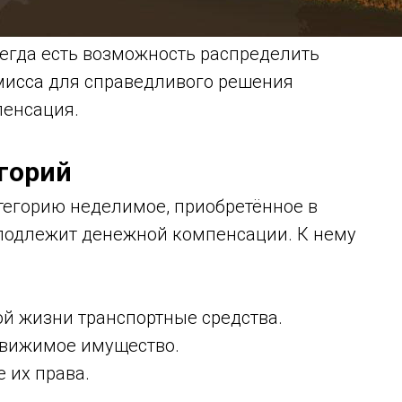
сегда есть возможность распределить
мисса для справедливого решения
пенсация.
горий
тегорию неделимое, приобретённое в
 подлежит денежной компенсации. К нему
ой жизни транспортные средства.
 движимое имущество.
е их права.