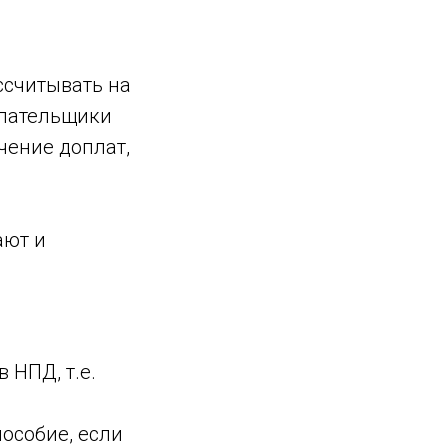
ссчитывать на
плательщики
чение доплат,
ают и
 НПД, т.е.
особие, если