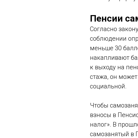
Пенсии с
Согласно закон
соблюдении опре
меньше 30 балло
накапливают ба
к выходу на пен
стажа, он может
социальной.
Чтобы самозаня
взносы в Пенси
налог». В прош
самозанятый в П