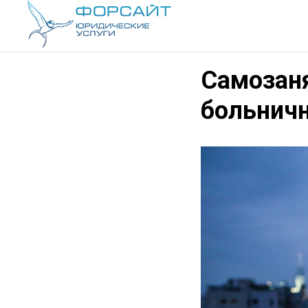
Самозаня
больнич