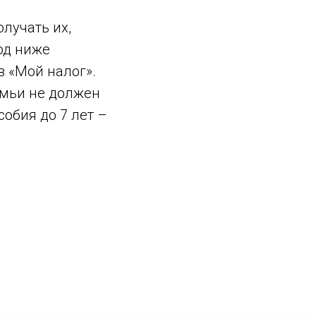
лучать их,
од ниже
в «Мой налог».
емьи не должен
обия до 7 лет –