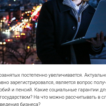
озанятых постепенно увеличивается. Актуаль
давно зарегистрировался, является вопрос полу
обий и пенсий. Какие социальные гарантии д
государством? На что можно рассчитывать в с
 ведения бизнеса?