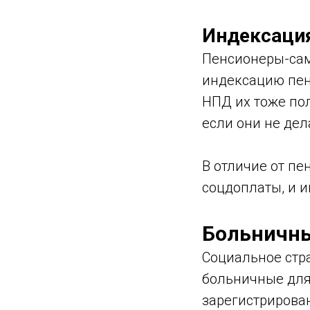
Индексация
Пенсионеры-сам
индексацию пен
НПД их тоже по
если они не дел
В отличие от п
соцдоплаты, и 
Больничны
Социальное стра
больничные для
зарегистрирован