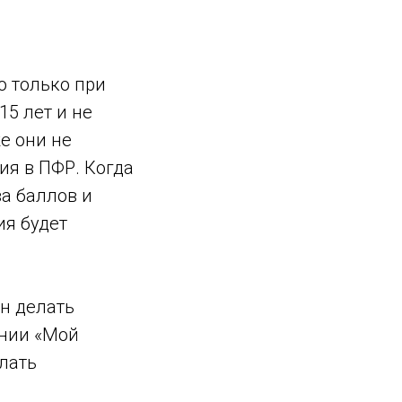
ю только при
5 лет и не
е они не
ия в ПФР. Когда
а баллов и
ия будет
н делать
ении «Мой
лать