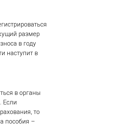
егистрироваться
екущий размер
зноса в году
и наступит в
иться в органы
. Если
рахования, то
на пособия –