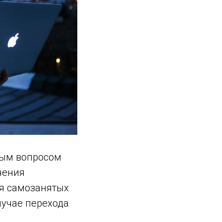
ным вопросом
чения
ля самозанятых
лучае перехода