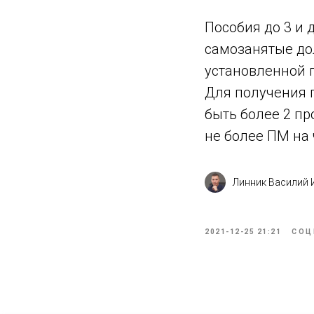
Пособия до 3 и 
самозанятые до
установленной п
Для получения п
быть более 2 пр
не более ПМ на 
Линник Василий
2021-12-25 21:21
СОЦ