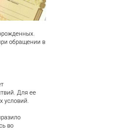
ворожденных.
при обращении в
ет
ствий. Для ее
х условий.
ыразило
сь во