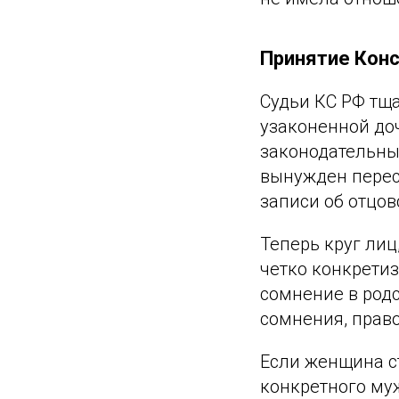
Принятие Кон
Судьи КС РФ тщ
узаконенной до
законодательны
вынужден перес
записи об отцов
Теперь круг лиц
четко конкрети
сомнение в род
сомнения, прав
Если женщина с
конкретного муж