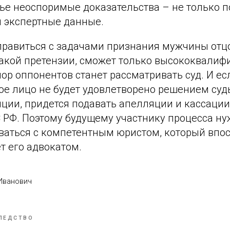
дье неоспоримые доказательства – не только 
и экспертные данные.
справиться с задачами признания мужчины отц
акой претензии, сможет только высококвали
пор оппонентов станет рассматривать суд. И ес
ое лицо не будет удовлетворено решением суд
ции, придется подавать апелляции и кассации
С РФ. Поэтому будущему участнику процесса н
ваться с компетентным юристом, который впос
т его адвокатом.
 Иванович
ЛЕДСТВО