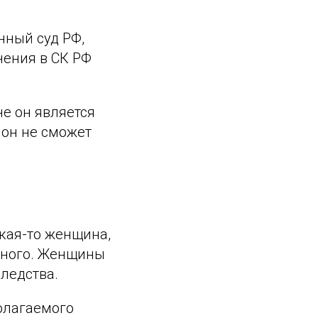
нный суд РФ,
нения в СК РФ
не он является
 он не сможет
кая-то женщина,
ойного. Женщины
следства.
олагаемого