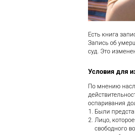
Есть книга зап
Запись об умер
суд. Это изменен
Условия для и
По мнению насл
действительност
оспаривания дол
Были предста
Лицо, которо
свободного во