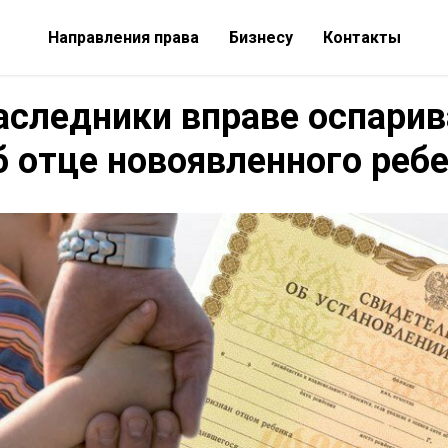
Направления права
Бизнесу
Контакты
аследники вправе оспарив
б отце новоявленного реб