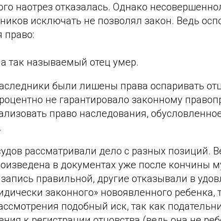
ого наотрез отказалась. Однако несовершенно
ников исключать не позволял закон. Ведь осп
 право:
 а так называемый отец умер.
наследники были лишены права оспаривать отц
роцентно не гарантировало законному право
ализовать право наследования, обусловленное
.
удов рассматривали дело с разных позиций. В
роизведена в документах уже после кончины 
 запись правильной, другие отказывали в удо
идически законного» новоявленного ребенка, 
ассмотрения подобный иск, так как подательн
ния к регистрации отцовства (ведь она не ребе