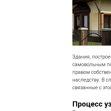
Здания, постро
самовольным по
правом собствен
наследству. В с
связанные с это
Процесс у