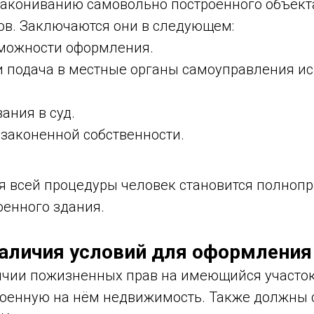
закониванию самовольно построенного объекта
ов. Заключаются они в следующем:
можности оформления.
и подача в местные органы самоуправления ис
ания в суд.
узаконенной собственности.
я всей процедуры человек становится полноп
оенного здания.
аличия условий для оформления
ичии пожизненных прав на имеющийся участо
роенную на нём недвижимость. Также должны 