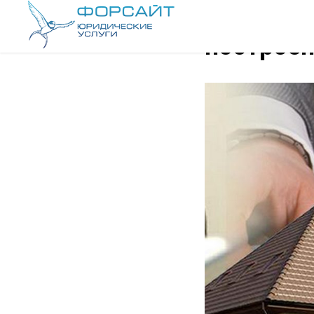
Шаги вла
построен