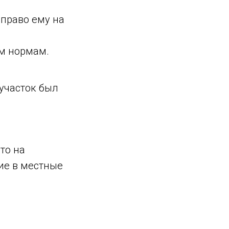
право ему на
м нормам.
участок был
то на
ие в местные