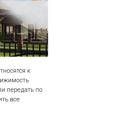
тносятся к
вижимость
ли передать по
ить все