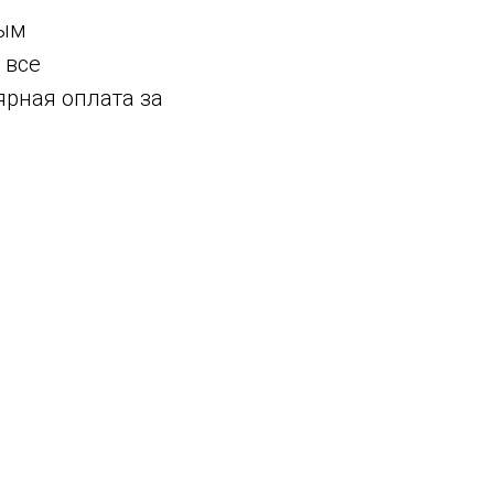
ным
 все
ярная оплата за