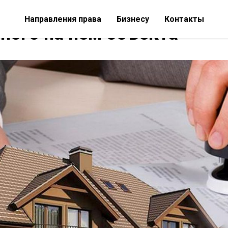
дельца участка, по узако
Направления права
Бизнесу
Контакты
ного на нём объекта