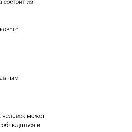
 состоит из
кового
равным
к человек может
соблюдаться и