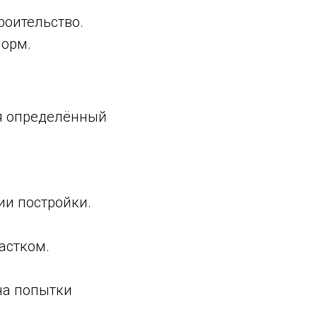
роительство.
норм.
ся определённый
ии постройки.
астком.
на попытки