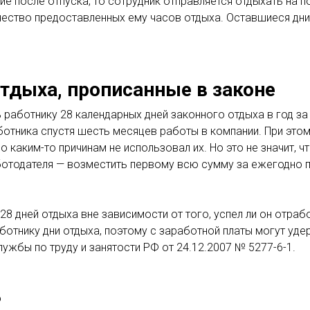
ие после отпуска, то сотрудник отправляется отдыхать на
чество предоставленных ему часов отдыха. Оставшиеся дн
тдыха, прописанные в законе
ь работнику 28 календарных дней законного отдыха в год 
ботника спустя шесть месяцев работы в компании. При это
о каким-то причинам не использовал их. Но это не значит, 
ботодателя — возместить первому всю сумму за ежегодно 
28 дней отдыха вне зависимости от того, успел ли он отра
ботнику дни отдыха, поэтому с заработной платы могут уд
жбы по труду и занятости РФ от 24.12.2007 № 5277-6-1.
?