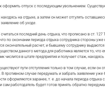
как оформить отпуск с последующим увольнением. Существу
, находясь на отдыхе, а затем он может отгулять оставшие
 заявление об уходе.
читаться последний день отдыха, что прописано в ст. 127
, что по окончании периода отдыха сотрудника стороны уже
тся окончательный расчет, и бывшему сотруднику выдаются 
уществом данного метода для работника является то, что 
к числится в штате предприятия и получает стаж, находясь 
ществуют пути отступления только в том случае, если он о
. В противном случае передумать и забрать заявление уже б
ти оформляются заранее, т. е. до начала периода отдыха 
ли сам работодатель будет готов принять обратно передум