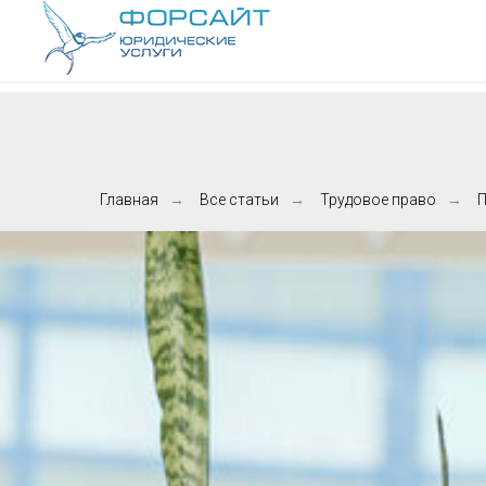
Главная
→
Все статьи
→
Трудовое право
→
П