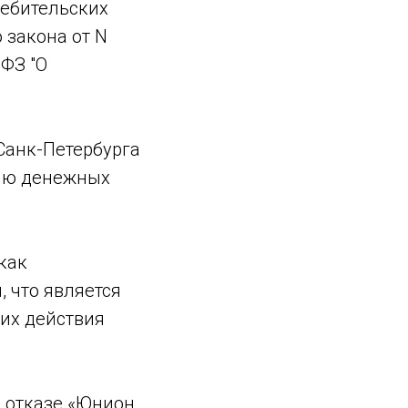
ребительских
 закона от N
-ФЗ "О
Санк-Петербурга
нию денежных
как
 что является
 их действия
 отказе «Юнион