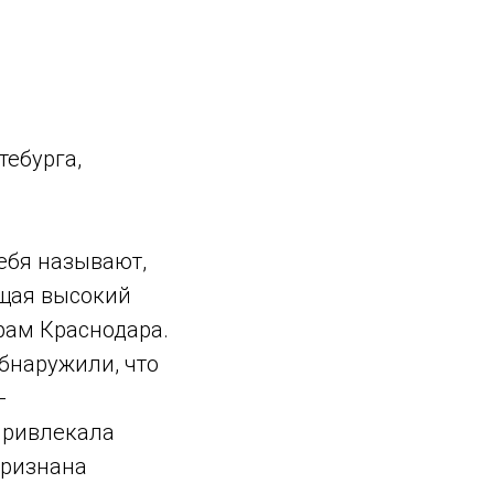
ебурга,
ебя называют,
ющая высокий
рам Краснодара.
бнаружили, что
-
привлекала
признана