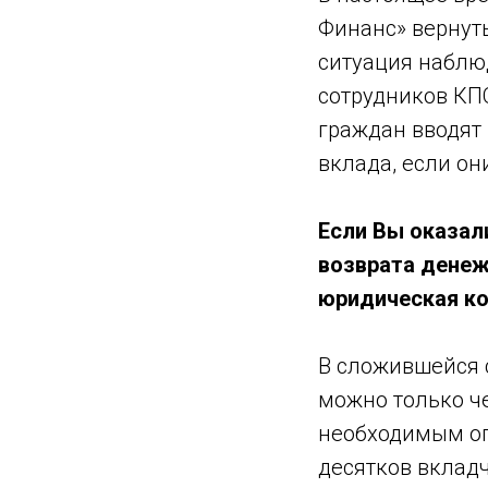
Финанс» вернуть
ситуация наблюд
сотрудников КПО
граждан вводят 
вклада, если о
Если Вы оказал
возврата денеж
юридическая ко
В сложившейся 
можно только ч
необходимым оп
десятков вклад