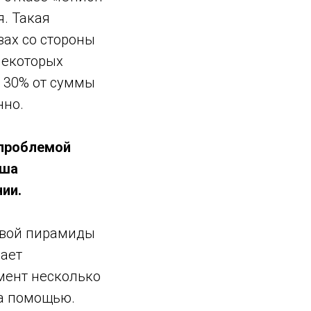
я. Такая
зах со стороны
некоторых
т 30% от суммы
нно.
 проблемой
аша
ии.
овой пирамиды
дает
мент несколько
за помощью.