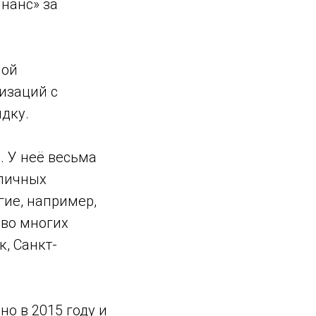
нанс» за
ной
изаций с
дку.
. У неё весьма
зличных
гие, например,
 во многих
к, Санкт-
о в 2015 году и