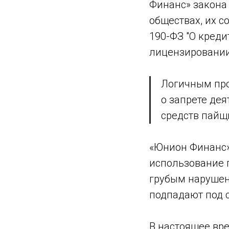
Финанс» закона 
обществах, их с
190-ФЗ "О креди
лицензировании
Логичным про
о запрете де
средств пайщ
«Юнион Финанс»
использование п
грубым нарушен
подпадают под 
В настоящее вр