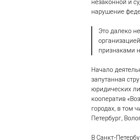
незаконной и с
нарушение феде
Это далеко н
организацией
признаками н
Начало деятельн
запутанная стру
юридических лиц
кооператив «Во
городах, в том 
Петербург, Воло
В Санкт-Петербу