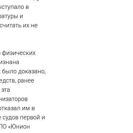
ыступало в
ратуры и
считать их не
в физических
ризнана
х было доказано,
едств, ранее
 эта
низаторов
отказал им в
 судов первой и
КПО «Юнион