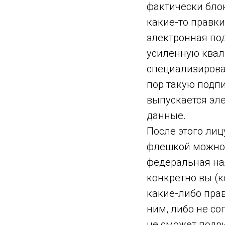
фактически блок
какие-то правк
электронная под
усиленную квал
специализирова
пор такую подпи
выпускается эле
данные.
После этого лиц
флешкой можно 
федеральная нал
конкретно вы (
какие-либо прав
ним, либо не сог
не сможет подр