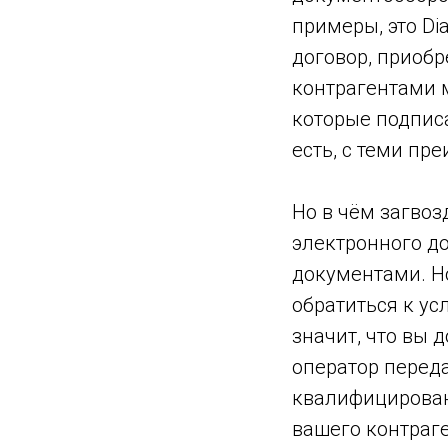
примеры, это Di
договор, приобр
контрагентами 
которые подпис
есть, с теми пр
Но в чём загвоз
электронного до
документами. Но
обратиться к ус
значит, что вы 
оператор перед
квалифицирован
вашего контраге