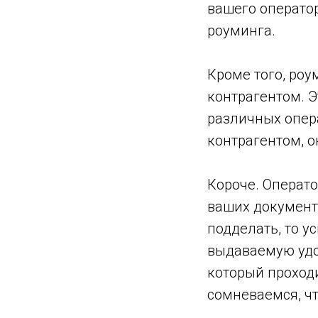
вашего операто
роуминга.
Кроме того, роу
контрагентом. Э
различных опер
контрагентом, о
Короче. Операт
ваших документ
подделать, то 
выдаваемую удо
который проходи
сомневаемся, ч