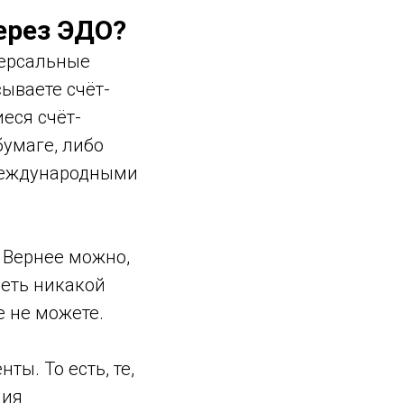
ерез ЭДО?
версальные
сываете счёт-
еся счёт-
бумаге, либо
 международными
 Вернее можно,
меть никакой
е не можете.
ы. То есть, те,
ния