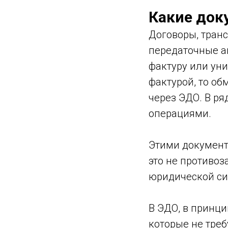
Какие док
Договоры, тран
передаточные ак
фактуру или ун
фактурой, то о
через ЭДО. В ря
операциями.
Этими документ
это не противоз
юридической сил
В ЭДО, в принци
которые не тре