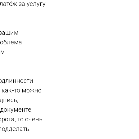
латёж за услугу
 вашим
роблема
им
.
одлинности
 как-то можно
дпись,
документе,
рота, то очень
подделать.