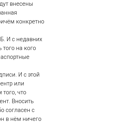
удут внесены
ванная
Причём конкретно
. И с недавних
 того на кого
 паспортные
писи. И с этой
ентр или
того, что
ент. Вносить
бо согласен с
он в нём ничего