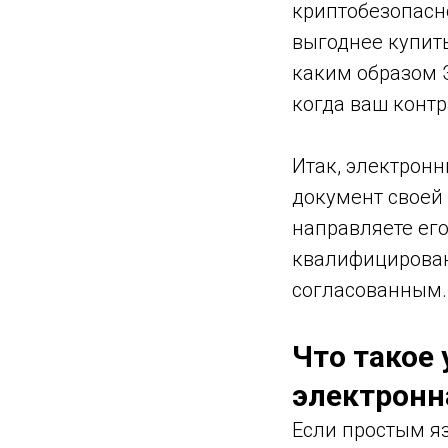
криптобезопасно
выгоднее купить
каким образом 
когда ваш контр
Итак, электрон
документ своей
направляете его
квалифицирован
согласованным.
Что такое
электронн
Если простым яз