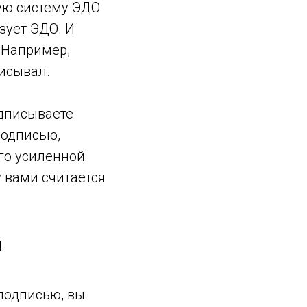
кую систему ЭДО
зует ЭДО. И
 Например,
писывал.
одписываете
подписью,
его усиленной
 вами считается
я
подписью, вы