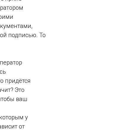
ператором
воими
окументами,
ой подписью. То
оператор
сь
то придётся
ачит? Это
 чтобы ваш
которым у
ависит от