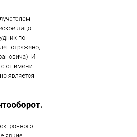
олучателем
еское лицо.
удник по
дет отражено,
вановича). И
го от имени
но является
нтооборот.
лектронного
ые яркие