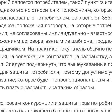
орый является потребителем, такой пункт счит
днако это не относится к положениям, которы
огласованы с потребителем. Согласно ст. 3851
декса: положения договора, на которые потре
ия, не согласованы индивидуально - в частнос
ложениям договора, взятым из шаблона, предл
дрядчиком. На практике покупатель обычно не
ия на содержание контрактов на разработку, 
я. Следует подчеркнуть, что вышеуказанные 
для защиты потребителя, поэтому допустимо у
азание, которое будет непропорциональным и 
ть плату с разработчика таким образом.
вопросам конкуренции и защиты прав потреби
ажность надлежащего баланса штрафных санкц