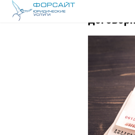
Остерег
договор