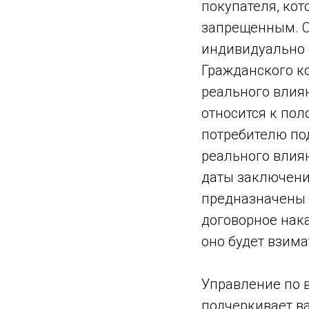
покупателя, кот
запрещенным. О
индивидуально с
Гражданского ко
реального влиян
относится к по
потребителю по
реального влиян
даты заключени
предназначены 
договорное нак
оно будет взима
Управление по 
подчеркивает в