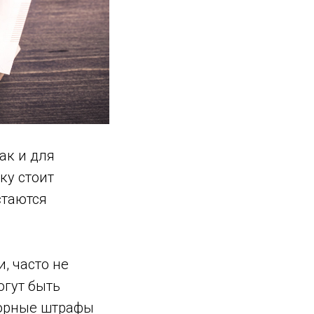
ак и для
ку стоит
стаются
, часто не
огут быть
ворные штрафы