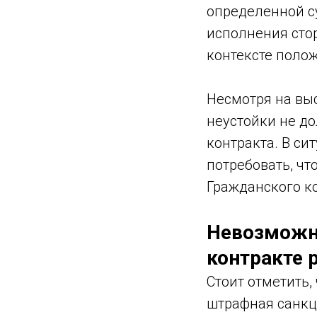
определенной с
исполнения стор
контексте поло
Несмотря на выс
неустойки не д
контракта. В сит
потребовать, чт
Гражданского ко
Невозможно
контракте 
Стоит отметить,
штрафная санкци