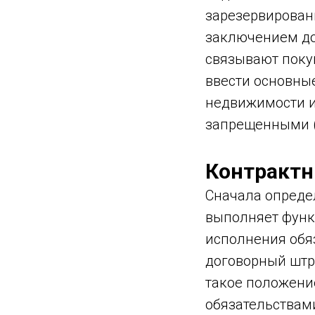
зарезервированы
заключением до
связывают поку
ввести основны
недвижимости и 
запрещенными (
Контракт
Сначала определ
выполняет функ
исполнения обя
договорный штра
такое положени
обязательствами