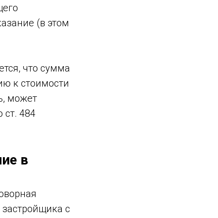
щего
азание (в этом
ется, что сумма
ию к стоимости
ь, может
 ст. 484
ие в
говорная
с застройщика с