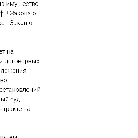
на имущество.
ф 3 Закона о
е - Закон о
ет на
и договорных
оложения,
тно
постановлений
ный суд
нтракте на
 путем