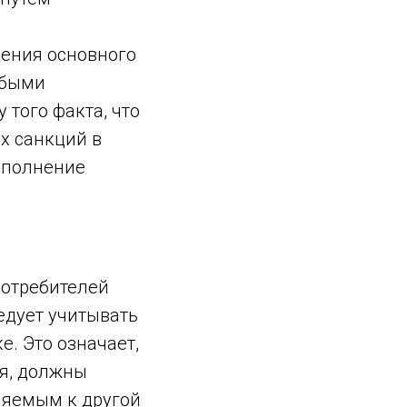
ения основного
юбыми
 того факта, что
х санкций в
ыполнение
потребителей
едует учитывать
. Это означает,
я, должны
няемым к другой