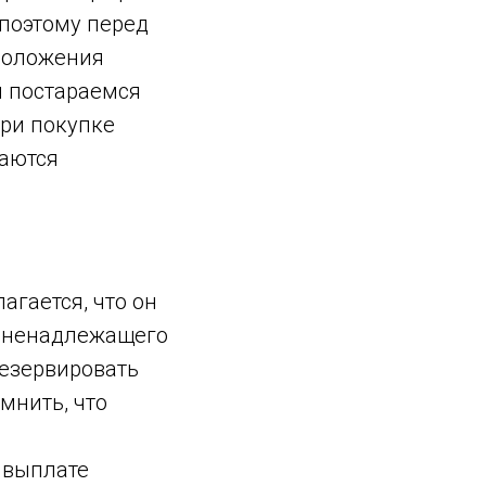
 поэтому перед
 положения
ы постараемся
ри покупке
таются
агается, что он
и ненадлежащего
резервировать
мнить, что
в выплате