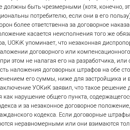
не должны быть чрезмерными (хотя, конечно, э
иональны потребителю, если они в его пользу)
торон более ответственна за договорное наказа
оложение касается неисполнения того же обяза
ра, UOKiK упоминает, что незаконная диспроп
наложении договорного или компенсационного
 при этом не налагая его на разработчика, или 
сть наложения договорных штрафов на обе сто
менением его суммы, ниже для застройщика и
 заключение УОКиК заявил, что такое решение
 как нарушение общего пункта, содержащегося 
декса и за незаконное договорное положение, 
ражданского кодекса. Если договорные штрафы
яются неравномерными или они взимаются тол