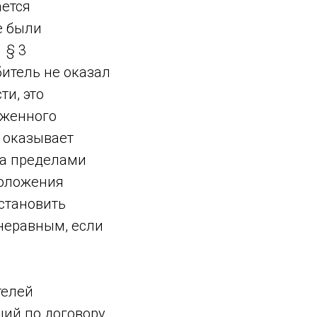
ается
е были
 § 3
битель не оказал
ти, это
оженного
 оказывает
за пределами
положения
становить
неравным, если
телей
ий по договору.