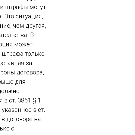
ти штрафы могут
. Это ситуация,
ние, чем другая,
тельства. В
орция может
 штрафа только
оставляя за
роны договора,
 выше для
 должно
в ст. 3851 § 1
указанное в ст.
 в договоре на
ько с