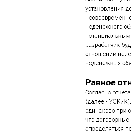
установления д
несвоевременно
неденежного об
потенциальными 
разработчик буд
отношении неис
неденежных обя
Равное от
Согласно отчет
(далее - УОКиК)
одинаково при о
что договорные
определяться п