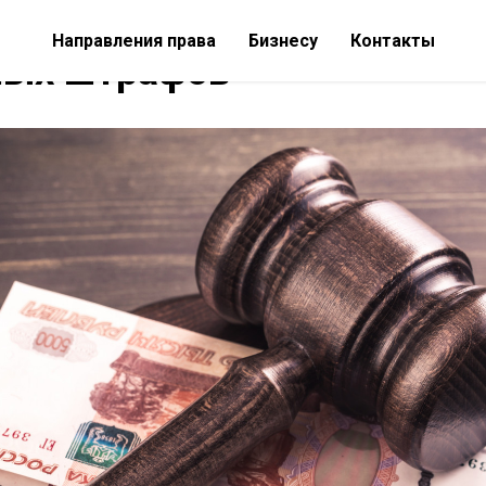
айтесь запрещенных поло
Направления права
Бизнесу
Контакты
ных штрафов