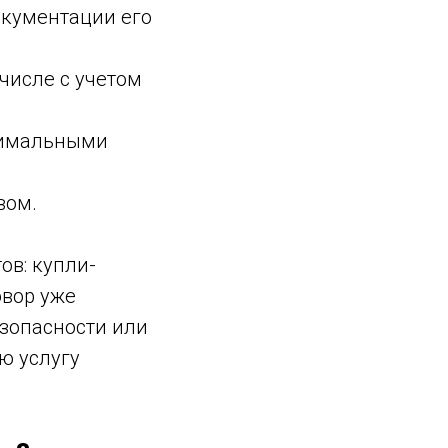
окументации его
числе с учетом
нимальными
вом.
ов: купли-
овор уже
езопасности или
ю услугу