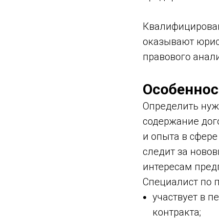
Квалифицирован
оказывают юрис
правового анал
Особеннос
Определить нуж
содержание дог
и опыта в сфер
следит за ново
интересам пред
Специалист по 
участвует в п
контракта;