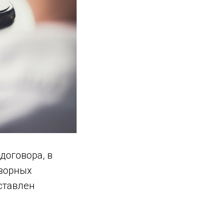
договора, в
оворных
ставлен