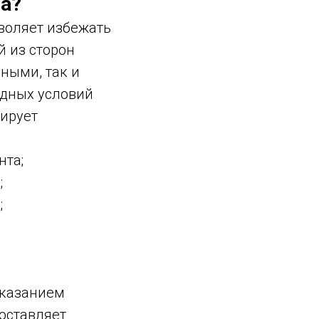
ра?
воляет избежать
 из сторон
ными, так и
дных условий
зирует
нта;
;
;
указанием
оставляет