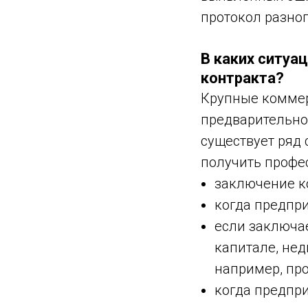
протокол разног
В каких ситуа
контракта?
Крупные коммер
предварительно
существует ряд
получить профе
заключение к
когда предпри
если заключае
капитале, не
например, пр
когда предпр