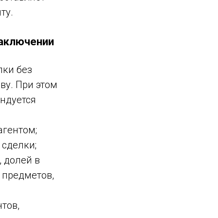
ту.
заключении
лки без
ву. При этом
ндуется
агентом;
 сделки;
 долей в
 предметов,
тов,