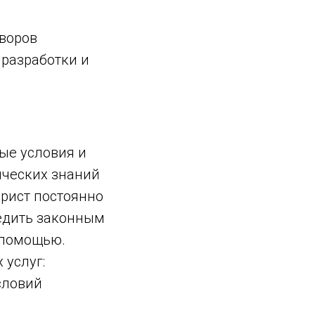
воров
 разработки и
ые условия и
ических знаний
юрист постоянно
редить законным
 помощью.
 услуг:
словий