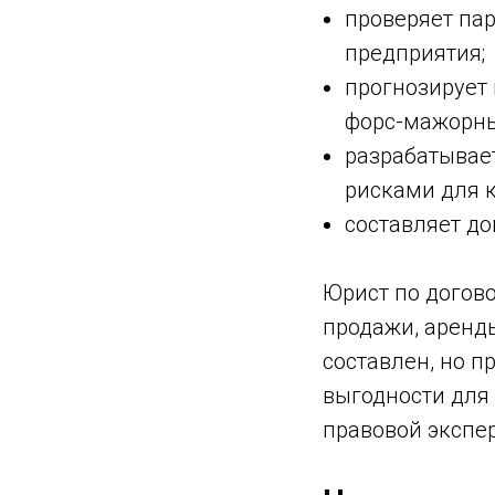
проверяет пар
предприятия;
прогнозирует 
форс-мажорны
разрабатывае
рисками для к
составляет до
Юрист по догово
продажи, аренды
составлен, но п
выгодности для 
правовой экспе