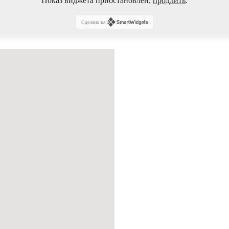
Показ виджета приостановлен,
продлить
.
Сделано на