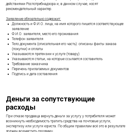
действиями Роспотребнадзора и, в данном случае, носят
рекомендательный характер.
Заявление обязательно содержит:
Должность и Ф.И.О. лица, на имя которого пишется соответствующее
заявление
Ф.И.О. заявителя, место его проживания
Телефон заявителя
Тело документа (описательная его часть): описаны факты заказа
(покупки) и оплаты
Указываются претензии к услуге (товару)
Указываются статьи, на которые ссылается составитель
Требование заказчика
Перечень прилагаемых документов
Подпись и дата составления
Деньги за сопутствующие
расходы
При отказе продавца вернуть деньги за услугу у потребителя может
возникнуть необходимость тратить средства на почтовые услуги,
экспертизу или услуги юриста. По общим правилам всё это в результате
должен возместить продавец.