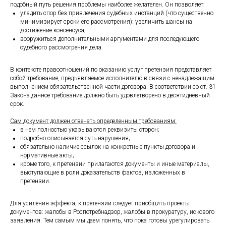
подобный путь решения проблемы наиболее желателен. Он позволяет:
уладить спор без привлечения судебных инстанций (что существенно
минимизирует сроки его рассмотрения); увеличить шансы на
достижение консенсуса;
вооружиться дополнительными аргументами для последующего
судебного рассмотрения дела.
В контексте правоотношений по оказанию услуг претензия представляет
собой требование, предъявляемое исполнителю в связи с ненадлежащим
выполнением обязательственной части договора. В соответствии со ст. 31
Закона данное требование должно быть удовлетворено в десятидневный
срок.
Сам документ должен отвечать определенным требованиям:
в нем полностью указываются реквизиты сторон;
подробно описывается суть нарушения;
обязательно наличие ссылок на конкретные пункты договора и
нормативные акты;
кроме того, к претензии прилагаются документы и иные материалы,
выступающие в роли доказательств фактов, изложенных в
претензии.
Для усиления эффекта, к претензии следует приобщить проекты
документов: жалобы в Роспотребнадзор, жалобы в прокуратуру, искового
заявления. Тем самым мы даем понять, что пока готовы урегулировать