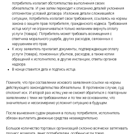
потребитель излагает обстоятельства выполнения своих
обязательств. И уже затем переходит к описанию деталей уклонения
оппонентом условий договора. Изложив детали сложившейся
ситуации, потребитель излагает свои требования, ссылаясь на нормы
закона о защите прав потребителя, гражданского кодекса. Требования
истца могут не ограничиваться только желанием вернуть оплату
услуги (товара). Потребитель может требовать возмещения с
ответчика морального ущерба, других расходов, связанных с
нарушением его прав.
К иску заявитель прилагает документы, подтверждающие оплату
услуги (товара), понесенных убытков, расходов, а также копии
обращений к исполнителю, в другие инстанции, ответы органов
надзора.
В конце ставится дата и подпись истца.
Помните, что при составлении искового заявления ссылки на нормы
действующего законодательства обязательны. В противном случае, суд
отклонит иск. И второй раз истец уже не сможет обратиться с повторным
заявлением с теми же требованиями и по тем же основаниям, что
значительно и несоизмеримо усложнит ситуацию в будущем.
После вынесения судом решения в пользу потребителя, исполнитель
обязан выплатить денежные средства незамедлительно.
Большое количество торговых организаций склонно всячески затягивать
процесс возврата, денег потребителям, особенно если товар