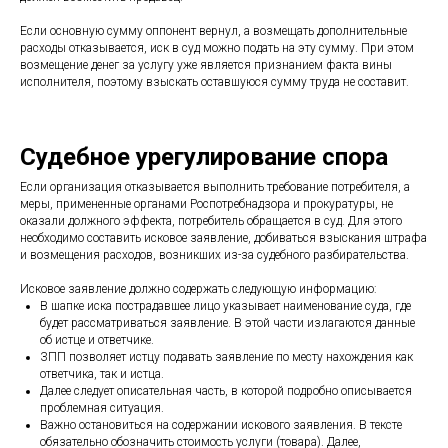
Если основную сумму оппонент вернул, а возмещать дополнительные
расходы отказывается, иск в суд можно подать на эту сумму. При этом
возмещение денег за услугу уже является признанием факта вины
исполнителя, поэтому взыскать оставшуюся сумму труда не составит.
Судебное урегулирование спора
Если организация отказывается выполнить требование потребителя, а
меры, примененные органами Роспотребнадзора и прокуратуры, не
оказали должного эффекта, потребитель обращается в суд. Для этого
необходимо составить исковое заявление, добиваться взыскания штрафа
и возмещения расходов, возникших из-за судебного разбирательства.
Исковое заявление должно содержать следующую информацию:
В шапке иска пострадавшее лицо указывает наименование суда, где
будет рассматриваться заявление. В этой части излагаются данные
об истце и ответчике.
ЗПП позволяет истцу подавать заявление по месту нахождения как
ответчика, так и истца.
Далее следует описательная часть, в которой подробно описывается
проблемная ситуация.
Важно остановиться на содержании искового заявления. В тексте
обязательно обозначить стоимость услуги (товара). Далее,