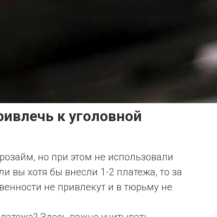
ривлечь к уголовной
розайм, но при этом не использовали
 вы хотя бы внесли 1-2 платежа, то за
твенности не привлекут и в тюрьму не