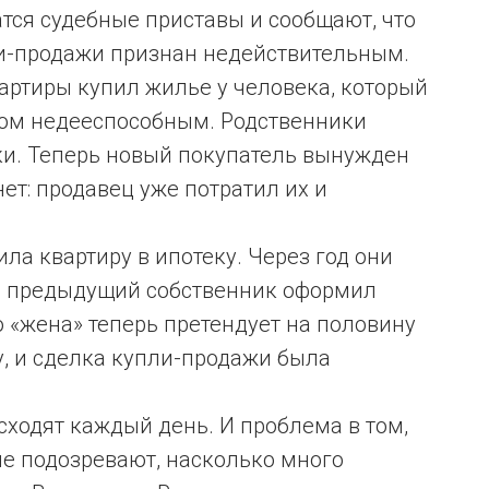
атся судебные приставы и сообщают, что
ли-продажи признан недействительным.
артиры купил жилье у человека, который
дом недееспособным. Родственники
ки. Теперь новый покупатель вынужден
нет: продавец уже потратил их и
ла квартиру в ипотеку. Через год они
то предыдущий собственник оформил
о «жена» теперь претендует на половину
у, и сделка купли-продажи была
сходят каждый день. И проблема в том,
не подозревают, насколько много