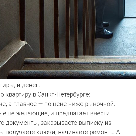
иры, и денег.
ю квартиру в Санкт-Петербурге:
не, а главное — по цене ниже рыночной.
ть еще желающие, и предлагает внести
те документы, заказываете выписку из
вы получаете ключи, начинаете ремонт… А