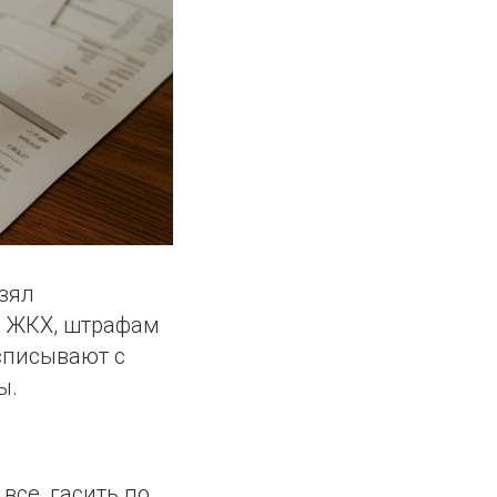
взял
о ЖКХ, штрафам
 списывают с
ы.
все, гасить по