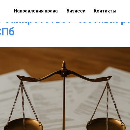
днее: платить до последн
Направления права
Бизнесу
Контакты
 банкротство? Честный р
СПб