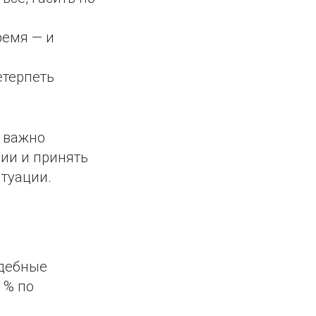
ремя — и
етерпеть
, важно
рии и принять
туации.
удебные
 % по