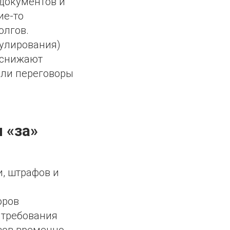
 документов и
ие-то
олгов.
гулирования)
 снижают
Если переговоры
 «за»
и, штрафов и
оров
 требования
вов временно