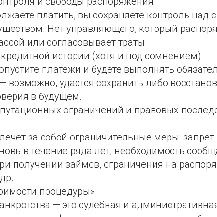
онтроля и свободы распоряжения
лжаете платить, вы сохраняете контроль над 
уществом. Нет управляющего, который распор
ассой или согласовывает траты.
кредитной истории (хотя и под сомнением)
опустите платежи и будете выполнять обязате
— возможно, удастся сохранить либо восстанов
оверия в будущем.
путационных ограничений и правовых послед
лечет за собой ограничительные меры: запрет
новь в течение ряда лет, необходимость сообщ
при получении займов, ограничения на распор
др.
оимости процедуры»
нкротства — это судебная и административная