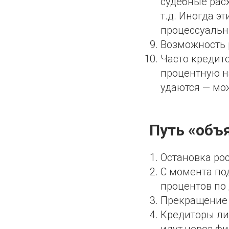
судебные рас
т.д. Иногда э
процессуальн
Возможность 
Часто кредит
процентную на
удаются — мо
Путь «объ
Остановка рос
С момента по
процентов по
Прекращение 
Кредиторы ли
идут через ф