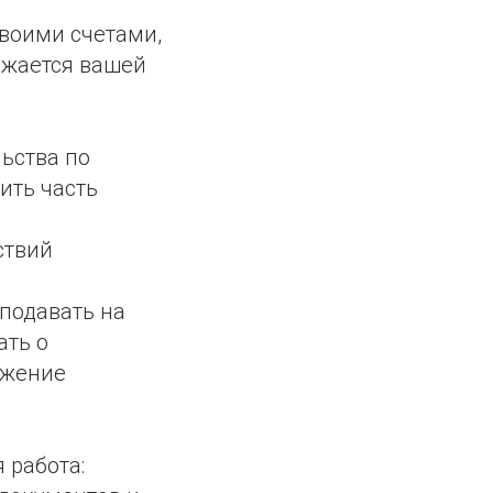
своими счетами,
яжается вашей
льства по
ить часть
ствий
 подавать на
ать о
яжение
 работа: