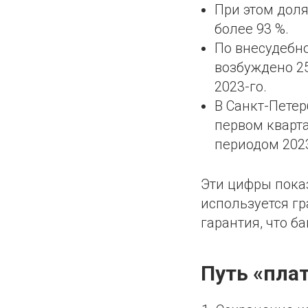
При этом доля
более 93 %.
По внесудебн
возбуждено 25
2023-го.
В Санкт-Петер
первом кварта
периодом 2023
Эти цифры пока
используется г
гарантия, что б
Путь «пла