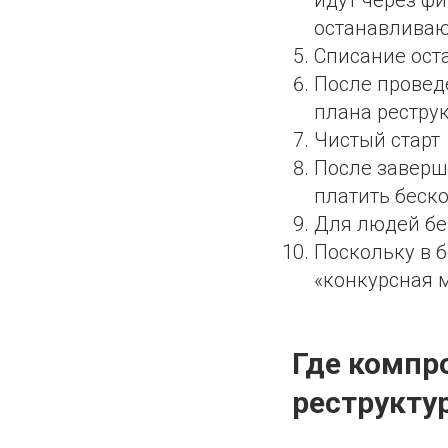
останавливаю
Списание ост
После провед
плана реструк
Чистый старт
После заверш
платить беско
Для людей бе
Поскольку в б
«конкурсная 
Где компр
реструкту