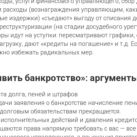
ходы, услуги финансового управляющего, сбор
ти расходы (вознаграждения управляющим, как
ые издержки) «съедают» выгоду от списания д
реструктуризации (на стадии досудебного уре
оры идут на уступки: пересматривают графики,
грузку, дают «кредиты на погашение» и т.д. 
жно избежать радикальных мер.
явить банкротство»: аргументы
та долга, пеней и штрафов
дачи заявления о банкротстве начисление пен
 долговым обязательствам прекращается.
исполнительных действий и давления кредит
шаются права напрямую требовать с вас — все
инансового управляющего, а взыскания приста