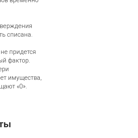
тверждения
ть списана.
 не придется
ый фактор.
ери
нет имущества,
щают «0».
нты