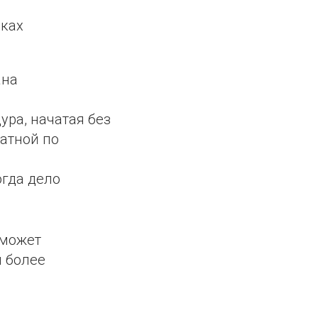
ь
мках
ана
ра, начатая без
ратной по
огда дело
 может
и более