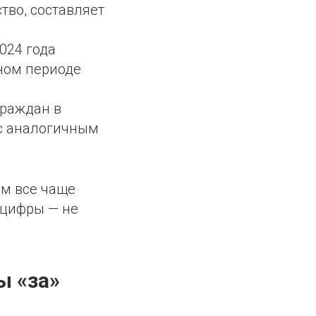
тво, составляет
024 года
чном периоде
граждан в
 с аналогичным
зм все чаще
 цифры — не
ы «за»