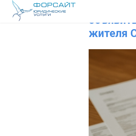
Что выго
объявить
жителя 