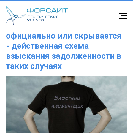
Алиментщик не работает
официально или скрывается
- действенная схема
взыскания задолженности в
таких случаях