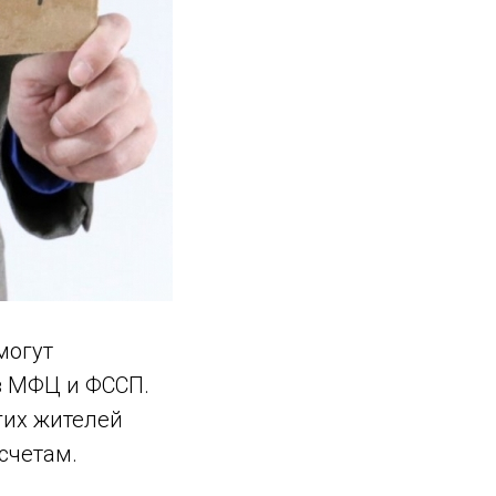
могут
з МФЦ и ФССП.
гих жителей
 счетам.