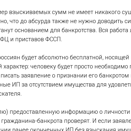
мер взыскиваемых сумм не имеет никакого су
но, что до абсурда также не нужно доводить си
танут основанием для банкротства. Вся работа
ФЦ и приставов ФССП.
россиян будет абсолютно бесплатной, носящей
 характер: человеку будет просто необходимо
аписать заявление о признании его банкротом 
ные ИП за отсутствием имущества для удовле
скателя.
елю) предоставленную информацию о личности
 гражданина-банкрота проверят. И если заяв
ичии ранее оконченных ИП без взыскания иму