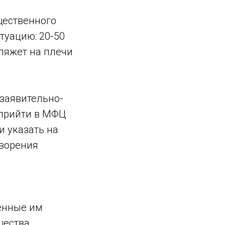
щественного
туацию: 20-50
 ляжет на плечи
 заявительно-
 прийти в МФЦ
и указать на
творения
ленные им
щества