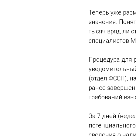
Теперь уже раз
значения. Понят
тысяч вряд ли с
специалистов М
Процедура для 
уведомительный
(отдел ФССП), н
ранее завершен
требований взы
За 7 дней (нед
потенциального
сведения о нал