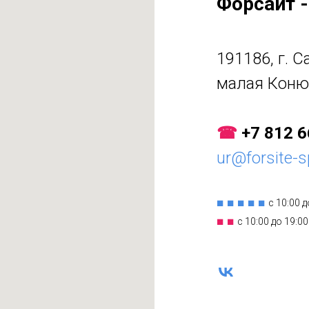
Форсайт -
191186, г. С
малая Коню
☎
+7 812 6
ur@forsite-s
■ ■ ■ ■ ■
с 10:00 д
■ ■
с 10:00 до 19:00