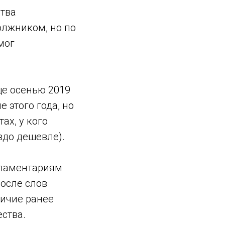
ства
олжником, но по
мог
ще осенью 2019
 этого года, но
ах, у кого
здо дешевле).
рламентариям
После слов
личие ранее
ства.