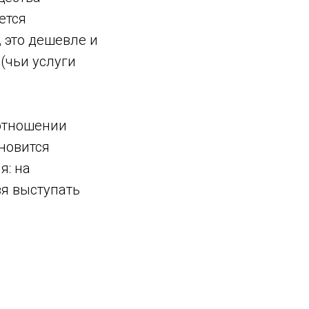
ется
 это дешевле и
(чьи услуги
 отношении
новится
я: на
я выступать