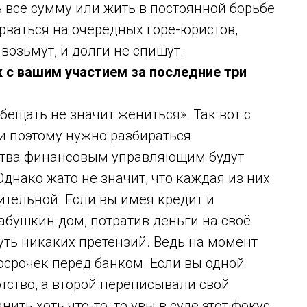
 всё сумму или жить в постоянной борьбе
арваться на очередных горе-юристов,
возьмут, и долги не спишут.
 с вашим участием за последние три
ещать не значит жениться». Так вот с
 и поэтому нужно разбираться
ства финансовым управляющим будут
Однако жато не значит, что каждая из них
ительной. Если вы имея кредит и
абушкин дом, потратив деньги на своё
уть никаких претензий. Ведь на момент
осрочек перед банком. Если вы одной
тство, а второй переписывали свой
ить хоть что-то, то увы в суде этот фокус