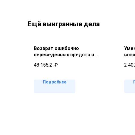
Ещё выигранные дела
Возврат ошибочно
Уме
переведённых средств на
воз
банковскую карту
48 155,2
₽
2 40
Подробнее