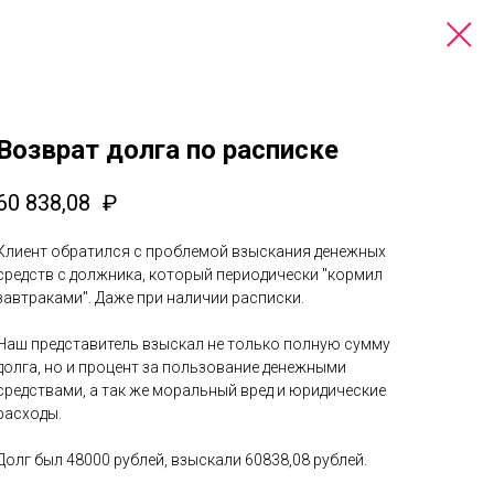
Возврат долга по расписке
60 838,08
₽
Клиент обратился с проблемой взыскания денежных
средств с должника, который периодически "кормил
завтраками". Даже при наличии расписки.
Наш представитель взыскал не только полную сумму
долга, но и процент за пользование денежными
средствами, а так же моральный вред и юридические
расходы.
Долг был 48000 рублей, взыскали 60838,08 рублей.